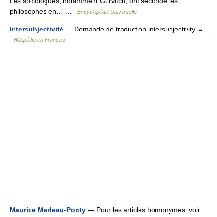
Les sociologues, notamment Gurvitch, ont secondé les
philosophes en… …
Encyclopédie Universelle
Intersubjectivité
— Demande de traduction intersubjectivity → …
Wikipédia en Français
Maurice Merleau-Ponty
— Pour les articles homonymes, voir