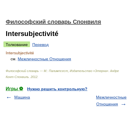
Философский словарь Спонвиля
Intersubjectivité
Толкование
Перевод
Intersubjectivité
см.
Межличностные Отношения
Философский словарь — М.: Палимпсест, Издательство «Этерна»
.
Андре
Конт-Спонвиль
.
2012
.
Игры ⚽
Нужно решить контрольную?
Машина
Межличностные
Отношения