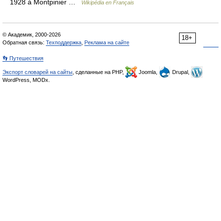
1928 à Montpinier …
Wikipédia en Français
© Академик, 2000-2026
18+
Обратная связь:
Техподдержка
,
Реклама на сайте
👣 Путешествия
Экспорт словарей на сайты
, сделанные на PHP,
Joomla,
Drupal,
WordPress, MODx.